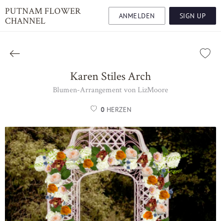
PUTNAM FLOWER
ANMELDEN
SIGN UP
CHANNEL
Karen Stiles Arch
Blumen-Arrangement von LizMoore
0
HERZEN