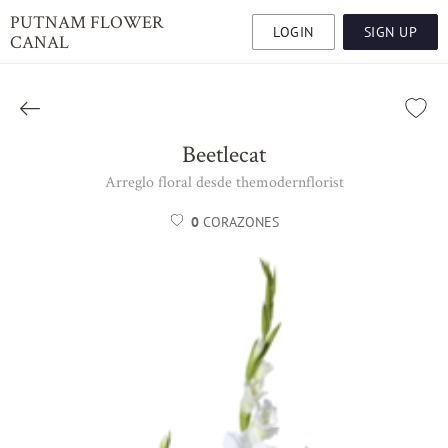
PUTNAM FLOWER
LOGIN
SIGN UP
CANAL
Beetlecat
Arreglo floral desde themodernflorist
0
CORAZONES