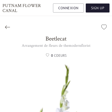
PUTNAM FLOWER
CONNEXION
SIGN UP
CANAL
Beetlecat
Arrangement de fleurs de themodernflorist
0
COEURS