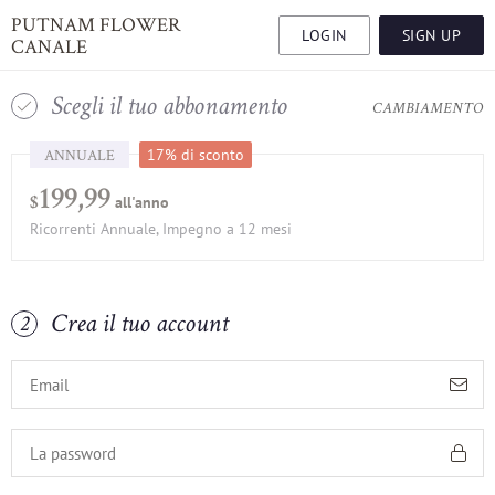
PUTNAM FLOWER
LOGIN
SIGN UP
CANALE
Scegli il tuo abbonamento
1
CAMBIAMENTO
ANNUALE
17% di sconto
199,99
all'anno
$
Ricorrenti Annuale, Impegno a 12 mesi
Crea il tuo account
2